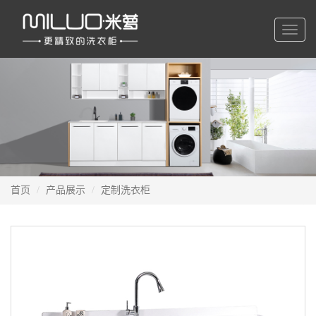
切
换
导
航
首页
产品展示
定制洗衣柜